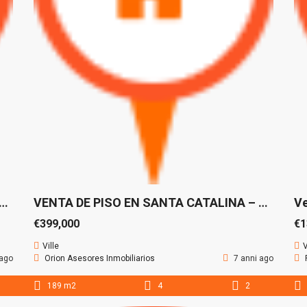
 ESTUPENDO APARTAMENTO EN SANTA CATALINA – LAS PALMAS
VENTA DE PISO EN SANTA CATALINA – CANTERAS- LAS PALMAS DE GRAN CANARIA
€399,000
€1
Ville
V
 ago
Orion Asesores Inmobiliarios
7 anni ago
189 m2
4
2