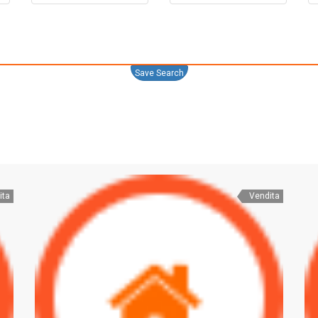
Save Search
ita
Vendita