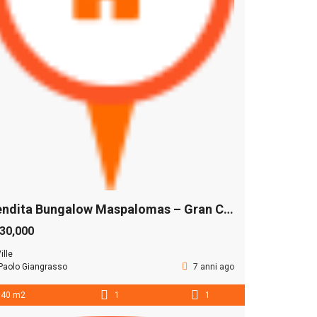
Vendita Bungalow Maspalomas – Gran Canaria –
30,000
ille
Paolo Giangrasso
7 anni ago
40 m2
1
1