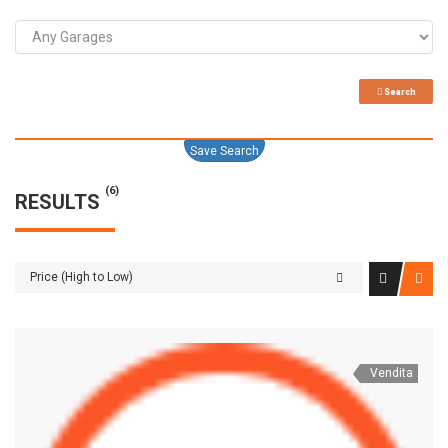
Search
Save Search
(6)
RESULTS
Price (High to Low)
Vendita