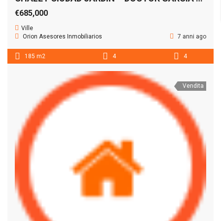
€685,000
Ville
Orion Asesores Inmobiliarios
7 anni ago
185 m2
4
4
Vendita