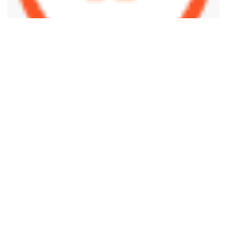
BUNGALOWS MASPALOMAS !
€135,000
Appartamenti
Federico Mini
7 anni ago
40 m2
1
1