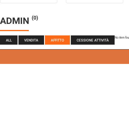
(0)
ADMIN
No item fo
ALL
VENDITA
AFFITTO
CESSIONE ATTIVITÀ